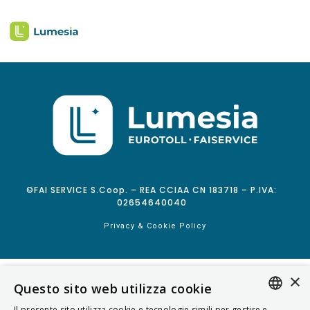
©FAI SERVICE S.Coop. – REA CCIAA CN 183718 – P.IVA:
02654640040
Privacy & Cookie Policy
×
Questo sito web utilizza cookie
Il presente sito utilizza cookie e tecnologie simili per gestire e