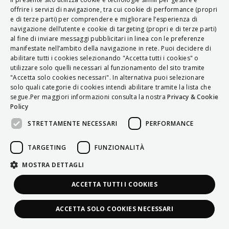
ITALIAN
offrire i servizi di navigazione, tra cui cookie di performance (propri
e di terze parti) per comprendere e migliorare l’esperienza di
ENGLISH
navigazione dell’utente e cookie di targeting (propri e di terze parti)
al fine di inviare messaggi pubblicitari in linea con le preferenze
FRENCH
manifestate nell’ambito della navigazione in rete. Puoi decidere di
abilitare tutti i cookies selezionando "Accetta tutti i cookies" o
HUNGARIAN
utilizzare solo quelli necessari al funzionamento del sito tramite
DEUTSCH
"Accetta solo cookies necessari". In alternativa puoi selezionare
solo quali categorie di cookies intendi abilitare tramite la lista che
POLSKI
segue.Per maggiori informazioni consulta la nostra
Privacy & Cookie
Policy
УКРАЇНСЬКА
STRETTAMENTE NECESSARI
PERFORMANCE
PORTUGUÊS
ESPAÑOL
TARGETING
FUNZIONALITÀ
HRVATSKI
MOSTRA DETTAGLI
ACCETTA TUTTI I COOKIES
ACCETTA SOLO COOKIES NECESSARI