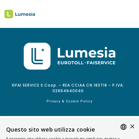
©FAI SERVICE S.Coop. – REA CCIAA CN 183718 – P.IVA:
02654640040
Privacy & Cookie Policy
×
Questo sito web utilizza cookie
Il presente sito utilizza cookie e tecnologie simili per gestire e