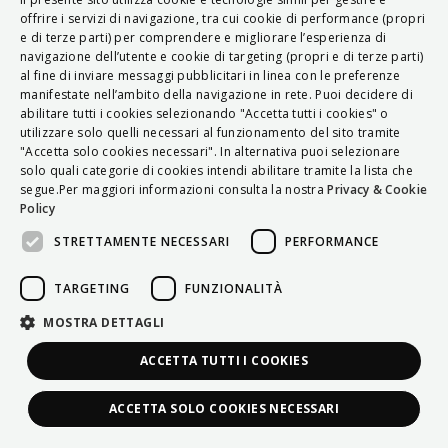
ITALIAN
offrire i servizi di navigazione, tra cui cookie di performance (propri
e di terze parti) per comprendere e migliorare l’esperienza di
ENGLISH
navigazione dell’utente e cookie di targeting (propri e di terze parti)
al fine di inviare messaggi pubblicitari in linea con le preferenze
FRENCH
manifestate nell’ambito della navigazione in rete. Puoi decidere di
abilitare tutti i cookies selezionando "Accetta tutti i cookies" o
HUNGARIAN
utilizzare solo quelli necessari al funzionamento del sito tramite
DEUTSCH
"Accetta solo cookies necessari". In alternativa puoi selezionare
solo quali categorie di cookies intendi abilitare tramite la lista che
POLSKI
segue.Per maggiori informazioni consulta la nostra
Privacy & Cookie
Policy
УКРАЇНСЬКА
STRETTAMENTE NECESSARI
PERFORMANCE
PORTUGUÊS
ESPAÑOL
TARGETING
FUNZIONALITÀ
HRVATSKI
MOSTRA DETTAGLI
ACCETTA TUTTI I COOKIES
ACCETTA SOLO COOKIES NECESSARI