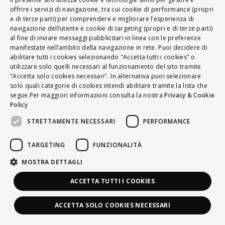
ITALIAN
offrire i servizi di navigazione, tra cui cookie di performance (propri
e di terze parti) per comprendere e migliorare l’esperienza di
ENGLISH
navigazione dell’utente e cookie di targeting (propri e di terze parti)
al fine di inviare messaggi pubblicitari in linea con le preferenze
FRENCH
manifestate nell’ambito della navigazione in rete. Puoi decidere di
abilitare tutti i cookies selezionando "Accetta tutti i cookies" o
HUNGARIAN
utilizzare solo quelli necessari al funzionamento del sito tramite
DEUTSCH
"Accetta solo cookies necessari". In alternativa puoi selezionare
solo quali categorie di cookies intendi abilitare tramite la lista che
POLSKI
segue.Per maggiori informazioni consulta la nostra
Privacy & Cookie
Policy
УКРАЇНСЬКА
STRETTAMENTE NECESSARI
PERFORMANCE
PORTUGUÊS
ESPAÑOL
TARGETING
FUNZIONALITÀ
HRVATSKI
MOSTRA DETTAGLI
ACCETTA TUTTI I COOKIES
ACCETTA SOLO COOKIES NECESSARI