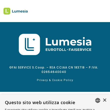
©FAI SERVICE S.Coop. – REA CCIAA CN 183718 – P.IVA:
02654640040
Privacy & Cookie Policy
×
Questo sito web utilizza cookie
Il presente sito utilizza cookie e tecnologie simili per gestire e