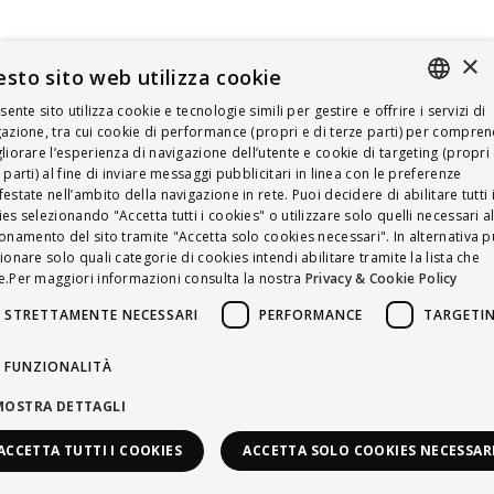
×
sto sito web utilizza cookie
esente sito utilizza cookie e tecnologie simili per gestire e offrire i servizi di
ITALIAN
azione, tra cui cookie di performance (propri e di terze parti) per compre
liorare l’esperienza di navigazione dell’utente e cookie di targeting (propri 
ENGLISH
 parti) al fine di inviare messaggi pubblicitari in linea con le preferenze
estate nell’ambito della navigazione in rete. Puoi decidere di abilitare tutti 
FRENCH
es selezionando "Accetta tutti i cookies" o utilizzare solo quelli necessari a
onamento del sito tramite "Accetta solo cookies necessari". In alternativa p
HUNGARIAN
ionare solo quali categorie di cookies intendi abilitare tramite la lista che
DEUTSCH
.Per maggiori informazioni consulta la nostra
Privacy & Cookie Policy
POLSKI
STRETTAMENTE NECESSARI
PERFORMANCE
TARGETI
УКРАЇНСЬКА
FUNZIONALITÀ
PORTUGUÊS
MOSTRA DETTAGLI
ESPAÑOL
ACCETTA TUTTI I COOKIES
ACCETTA SOLO COOKIES NECESSAR
HRVATSKI