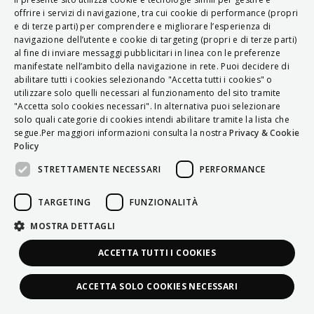
ITALIAN
offrire i servizi di navigazione, tra cui cookie di performance (propri
e di terze parti) per comprendere e migliorare l’esperienza di
ENGLISH
navigazione dell’utente e cookie di targeting (propri e di terze parti)
al fine di inviare messaggi pubblicitari in linea con le preferenze
FRENCH
manifestate nell’ambito della navigazione in rete. Puoi decidere di
abilitare tutti i cookies selezionando "Accetta tutti i cookies" o
HUNGARIAN
utilizzare solo quelli necessari al funzionamento del sito tramite
DEUTSCH
"Accetta solo cookies necessari". In alternativa puoi selezionare
solo quali categorie di cookies intendi abilitare tramite la lista che
POLSKI
segue.Per maggiori informazioni consulta la nostra
Privacy & Cookie
Policy
УКРАЇНСЬКА
STRETTAMENTE NECESSARI
PERFORMANCE
PORTUGUÊS
ESPAÑOL
TARGETING
FUNZIONALITÀ
HRVATSKI
MOSTRA DETTAGLI
ACCETTA TUTTI I COOKIES
ACCETTA SOLO COOKIES NECESSARI