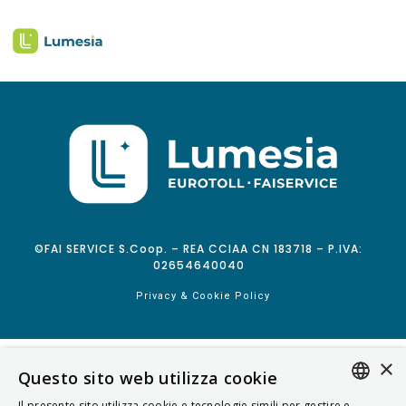
©FAI SERVICE S.Coop. – REA CCIAA CN 183718 – P.IVA:
02654640040
Privacy & Cookie Policy
×
Questo sito web utilizza cookie
Il presente sito utilizza cookie e tecnologie simili per gestire e