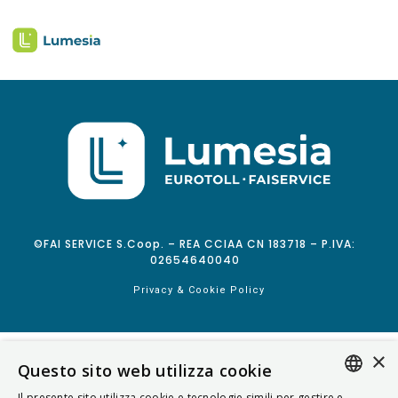
©FAI SERVICE S.Coop. – REA CCIAA CN 183718 – P.IVA:
02654640040
Privacy & Cookie Policy
×
Questo sito web utilizza cookie
Il presente sito utilizza cookie e tecnologie simili per gestire e