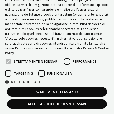
ITALIAN
offrire i servizi di navigazione, tra cui cookie di performance (propri
e di terze parti) per comprendere e migliorare l’esperienza di
ENGLISH
navigazione dell’utente e cookie di targeting (propri e di terze parti)
al fine di inviare messaggi pubblicitari in linea con le preferenze
FRENCH
manifestate nell’ambito della navigazione in rete. Puoi decidere di
abilitare tutti i cookies selezionando "Accetta tutti i cookies" o
HUNGARIAN
utilizzare solo quelli necessari al funzionamento del sito tramite
DEUTSCH
"Accetta solo cookies necessari". In alternativa puoi selezionare
solo quali categorie di cookies intendi abilitare tramite la lista che
POLSKI
segue.Per maggiori informazioni consulta la nostra
Privacy & Cookie
Policy
УКРАЇНСЬКА
STRETTAMENTE NECESSARI
PERFORMANCE
PORTUGUÊS
ESPAÑOL
TARGETING
FUNZIONALITÀ
HRVATSKI
MOSTRA DETTAGLI
ACCETTA TUTTI I COOKIES
ACCETTA SOLO COOKIES NECESSARI