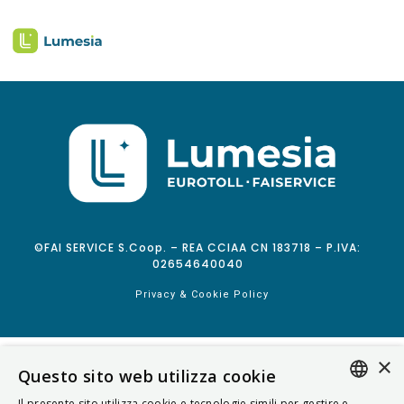
©FAI SERVICE S.Coop. – REA CCIAA CN 183718 – P.IVA:
02654640040
Privacy & Cookie Policy
×
Questo sito web utilizza cookie
Il presente sito utilizza cookie e tecnologie simili per gestire e