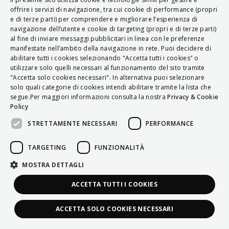
ITALIAN
offrire i servizi di navigazione, tra cui cookie di performance (propri
e di terze parti) per comprendere e migliorare l’esperienza di
ENGLISH
navigazione dell’utente e cookie di targeting (propri e di terze parti)
al fine di inviare messaggi pubblicitari in linea con le preferenze
FRENCH
manifestate nell’ambito della navigazione in rete. Puoi decidere di
abilitare tutti i cookies selezionando "Accetta tutti i cookies" o
HUNGARIAN
utilizzare solo quelli necessari al funzionamento del sito tramite
DEUTSCH
"Accetta solo cookies necessari". In alternativa puoi selezionare
solo quali categorie di cookies intendi abilitare tramite la lista che
POLSKI
segue.Per maggiori informazioni consulta la nostra
Privacy & Cookie
Policy
УКРАЇНСЬКА
STRETTAMENTE NECESSARI
PERFORMANCE
PORTUGUÊS
ESPAÑOL
TARGETING
FUNZIONALITÀ
HRVATSKI
MOSTRA DETTAGLI
ACCETTA TUTTI I COOKIES
ACCETTA SOLO COOKIES NECESSARI