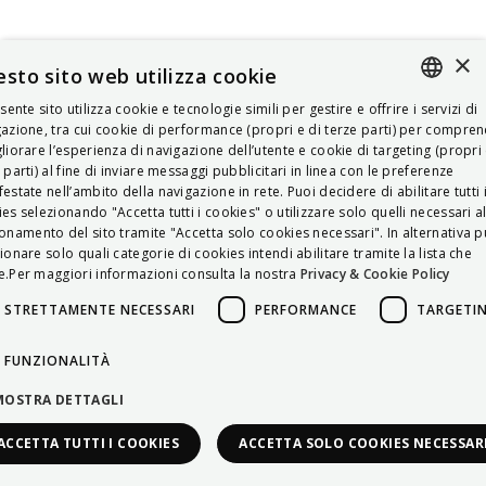
×
sto sito web utilizza cookie
esente sito utilizza cookie e tecnologie simili per gestire e offrire i servizi di
ITALIAN
azione, tra cui cookie di performance (propri e di terze parti) per compre
liorare l’esperienza di navigazione dell’utente e cookie di targeting (propri 
ENGLISH
 parti) al fine di inviare messaggi pubblicitari in linea con le preferenze
estate nell’ambito della navigazione in rete. Puoi decidere di abilitare tutti 
FRENCH
es selezionando "Accetta tutti i cookies" o utilizzare solo quelli necessari a
onamento del sito tramite "Accetta solo cookies necessari". In alternativa p
HUNGARIAN
ionare solo quali categorie di cookies intendi abilitare tramite la lista che
DEUTSCH
.Per maggiori informazioni consulta la nostra
Privacy & Cookie Policy
POLSKI
STRETTAMENTE NECESSARI
PERFORMANCE
TARGETI
УКРАЇНСЬКА
FUNZIONALITÀ
PORTUGUÊS
MOSTRA DETTAGLI
ESPAÑOL
ACCETTA TUTTI I COOKIES
ACCETTA SOLO COOKIES NECESSAR
HRVATSKI