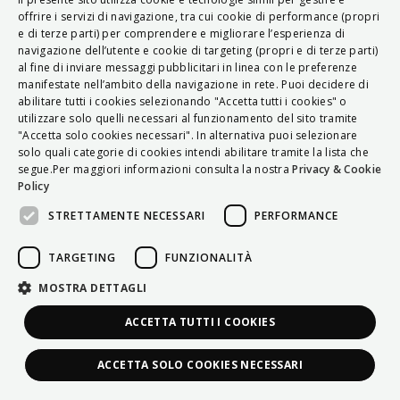
ITALIAN
offrire i servizi di navigazione, tra cui cookie di performance (propri
e di terze parti) per comprendere e migliorare l’esperienza di
ENGLISH
navigazione dell’utente e cookie di targeting (propri e di terze parti)
al fine di inviare messaggi pubblicitari in linea con le preferenze
FRENCH
manifestate nell’ambito della navigazione in rete. Puoi decidere di
abilitare tutti i cookies selezionando "Accetta tutti i cookies" o
HUNGARIAN
utilizzare solo quelli necessari al funzionamento del sito tramite
DEUTSCH
"Accetta solo cookies necessari". In alternativa puoi selezionare
solo quali categorie di cookies intendi abilitare tramite la lista che
POLSKI
segue.Per maggiori informazioni consulta la nostra
Privacy & Cookie
Policy
УКРАЇНСЬКА
STRETTAMENTE NECESSARI
PERFORMANCE
PORTUGUÊS
ESPAÑOL
TARGETING
FUNZIONALITÀ
HRVATSKI
MOSTRA DETTAGLI
ACCETTA TUTTI I COOKIES
ACCETTA SOLO COOKIES NECESSARI