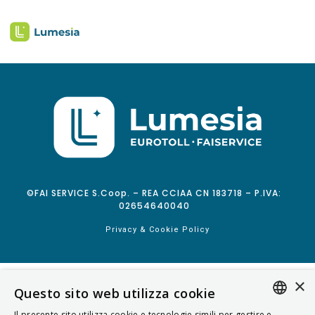
©FAI SERVICE S.Coop. – REA CCIAA CN 183718 – P.IVA:
02654640040
Privacy & Cookie Policy
×
Questo sito web utilizza cookie
Il presente sito utilizza cookie e tecnologie simili per gestire e