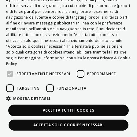
ITALIAN
offrire i servizi di navigazione, tra cui cookie di performance (propri
e di terze parti) per comprendere e migliorare l’esperienza di
ENGLISH
navigazione dell’utente e cookie di targeting (propri e di terze parti)
al fine di inviare messaggi pubblicitari in linea con le preferenze
FRENCH
manifestate nell’ambito della navigazione in rete. Puoi decidere di
abilitare tutti i cookies selezionando "Accetta tutti i cookies" o
HUNGARIAN
utilizzare solo quelli necessari al funzionamento del sito tramite
DEUTSCH
"Accetta solo cookies necessari". In alternativa puoi selezionare
solo quali categorie di cookies intendi abilitare tramite la lista che
POLSKI
segue.Per maggiori informazioni consulta la nostra
Privacy & Cookie
Policy
УКРАЇНСЬКА
STRETTAMENTE NECESSARI
PERFORMANCE
PORTUGUÊS
ESPAÑOL
TARGETING
FUNZIONALITÀ
HRVATSKI
MOSTRA DETTAGLI
ACCETTA TUTTI I COOKIES
ACCETTA SOLO COOKIES NECESSARI