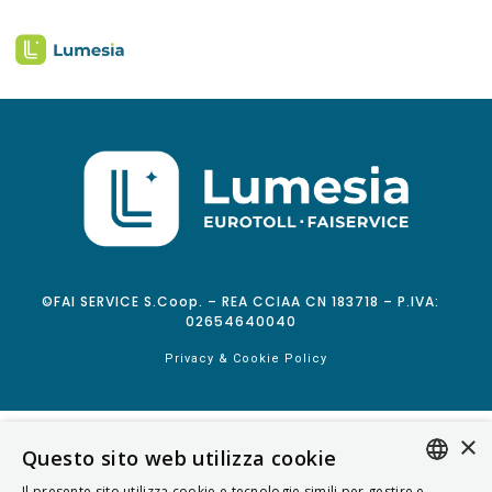
©FAI SERVICE S.Coop. – REA CCIAA CN 183718 – P.IVA:
02654640040
Privacy & Cookie Policy
×
Questo sito web utilizza cookie
Il presente sito utilizza cookie e tecnologie simili per gestire e