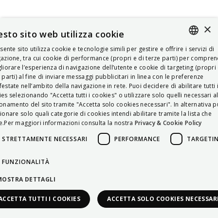
×
sto sito web utilizza cookie
esente sito utilizza cookie e tecnologie simili per gestire e offrire i servizi di
ITALIAN
azione, tra cui cookie di performance (propri e di terze parti) per compre
liorare l’esperienza di navigazione dell’utente e cookie di targeting (propri 
ENGLISH
 parti) al fine di inviare messaggi pubblicitari in linea con le preferenze
estate nell’ambito della navigazione in rete. Puoi decidere di abilitare tutti 
FRENCH
es selezionando "Accetta tutti i cookies" o utilizzare solo quelli necessari a
onamento del sito tramite "Accetta solo cookies necessari". In alternativa p
HUNGARIAN
ionare solo quali categorie di cookies intendi abilitare tramite la lista che
DEUTSCH
.Per maggiori informazioni consulta la nostra
Privacy & Cookie Policy
POLSKI
STRETTAMENTE NECESSARI
PERFORMANCE
TARGETI
УКРАЇНСЬКА
FUNZIONALITÀ
PORTUGUÊS
MOSTRA DETTAGLI
ESPAÑOL
ACCETTA TUTTI I COOKIES
ACCETTA SOLO COOKIES NECESSAR
HRVATSKI