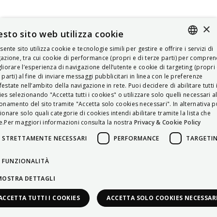
×
sto sito web utilizza cookie
esente sito utilizza cookie e tecnologie simili per gestire e offrire i servizi di
ITALIAN
azione, tra cui cookie di performance (propri e di terze parti) per compre
liorare l’esperienza di navigazione dell’utente e cookie di targeting (propri 
ENGLISH
 parti) al fine di inviare messaggi pubblicitari in linea con le preferenze
estate nell’ambito della navigazione in rete. Puoi decidere di abilitare tutti 
FRENCH
es selezionando "Accetta tutti i cookies" o utilizzare solo quelli necessari a
onamento del sito tramite "Accetta solo cookies necessari". In alternativa p
HUNGARIAN
ionare solo quali categorie di cookies intendi abilitare tramite la lista che
DEUTSCH
.Per maggiori informazioni consulta la nostra
Privacy & Cookie Policy
POLSKI
STRETTAMENTE NECESSARI
PERFORMANCE
TARGETI
УКРАЇНСЬКА
FUNZIONALITÀ
PORTUGUÊS
MOSTRA DETTAGLI
ESPAÑOL
ACCETTA TUTTI I COOKIES
ACCETTA SOLO COOKIES NECESSAR
HRVATSKI