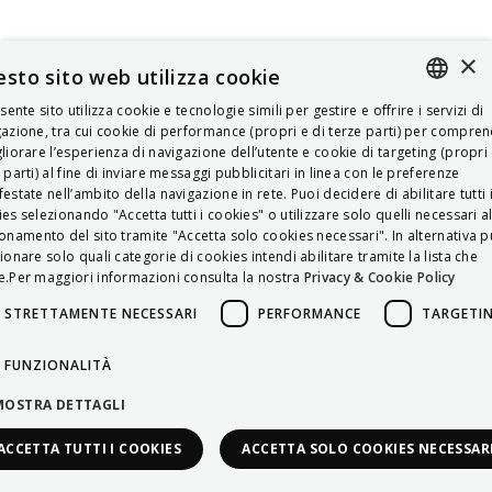
×
sto sito web utilizza cookie
esente sito utilizza cookie e tecnologie simili per gestire e offrire i servizi di
ITALIAN
azione, tra cui cookie di performance (propri e di terze parti) per compre
liorare l’esperienza di navigazione dell’utente e cookie di targeting (propri 
ENGLISH
 parti) al fine di inviare messaggi pubblicitari in linea con le preferenze
estate nell’ambito della navigazione in rete. Puoi decidere di abilitare tutti 
FRENCH
es selezionando "Accetta tutti i cookies" o utilizzare solo quelli necessari a
onamento del sito tramite "Accetta solo cookies necessari". In alternativa p
HUNGARIAN
ionare solo quali categorie di cookies intendi abilitare tramite la lista che
DEUTSCH
.Per maggiori informazioni consulta la nostra
Privacy & Cookie Policy
POLSKI
STRETTAMENTE NECESSARI
PERFORMANCE
TARGETI
УКРАЇНСЬКА
FUNZIONALITÀ
PORTUGUÊS
MOSTRA DETTAGLI
ESPAÑOL
ACCETTA TUTTI I COOKIES
ACCETTA SOLO COOKIES NECESSAR
HRVATSKI