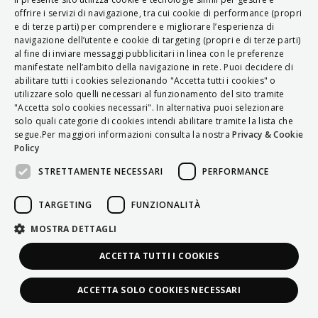
ITALIAN
offrire i servizi di navigazione, tra cui cookie di performance (propri
e di terze parti) per comprendere e migliorare l’esperienza di
ENGLISH
navigazione dell’utente e cookie di targeting (propri e di terze parti)
al fine di inviare messaggi pubblicitari in linea con le preferenze
FRENCH
manifestate nell’ambito della navigazione in rete. Puoi decidere di
abilitare tutti i cookies selezionando "Accetta tutti i cookies" o
HUNGARIAN
utilizzare solo quelli necessari al funzionamento del sito tramite
DEUTSCH
"Accetta solo cookies necessari". In alternativa puoi selezionare
solo quali categorie di cookies intendi abilitare tramite la lista che
POLSKI
segue.Per maggiori informazioni consulta la nostra
Privacy & Cookie
Policy
УКРАЇНСЬКА
STRETTAMENTE NECESSARI
PERFORMANCE
PORTUGUÊS
ESPAÑOL
TARGETING
FUNZIONALITÀ
HRVATSKI
MOSTRA DETTAGLI
ACCETTA TUTTI I COOKIES
ACCETTA SOLO COOKIES NECESSARI