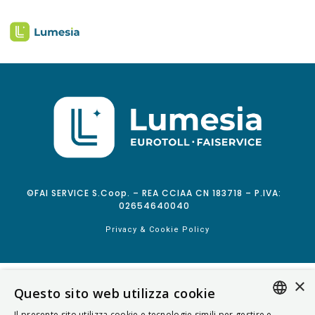
©FAI SERVICE S.Coop. – REA CCIAA CN 183718 – P.IVA:
02654640040
Privacy & Cookie Policy
×
Questo sito web utilizza cookie
Il presente sito utilizza cookie e tecnologie simili per gestire e