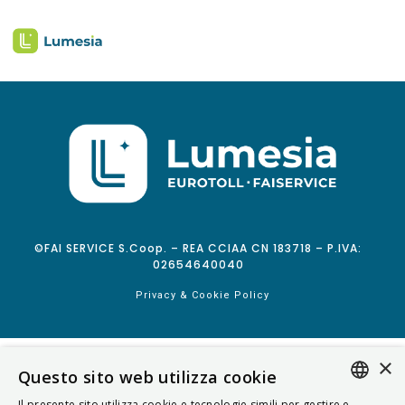
©FAI SERVICE S.Coop. – REA CCIAA CN 183718 – P.IVA:
02654640040
Privacy & Cookie Policy
×
Questo sito web utilizza cookie
Il presente sito utilizza cookie e tecnologie simili per gestire e