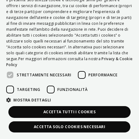
ITALIAN
offrire i servizi di navigazione, tra cui cookie di performance (propri
e di terze parti) per comprendere e migliorare l’esperienza di
ENGLISH
navigazione dell’utente e cookie di targeting (propri e di terze parti)
al fine di inviare messaggi pubblicitari in linea con le preferenze
FRENCH
manifestate nell’ambito della navigazione in rete. Puoi decidere di
abilitare tutti i cookies selezionando "Accetta tutti i cookies" o
HUNGARIAN
utilizzare solo quelli necessari al funzionamento del sito tramite
DEUTSCH
"Accetta solo cookies necessari". In alternativa puoi selezionare
solo quali categorie di cookies intendi abilitare tramite la lista che
POLSKI
segue.Per maggiori informazioni consulta la nostra
Privacy & Cookie
Policy
УКРАЇНСЬКА
STRETTAMENTE NECESSARI
PERFORMANCE
PORTUGUÊS
ESPAÑOL
TARGETING
FUNZIONALITÀ
HRVATSKI
MOSTRA DETTAGLI
ACCETTA TUTTI I COOKIES
ACCETTA SOLO COOKIES NECESSARI