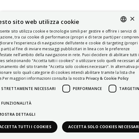
×
sto sito web utilizza cookie
esente sito utilizza cookie e tecnologie simili per gestire e offrire i servizi di
ITALIAN
azione, tra cui cookie di performance (propri e di terze parti) per compre
liorare l’esperienza di navigazione dell’utente e cookie di targeting (propri 
ENGLISH
 parti) al fine di inviare messaggi pubblicitari in linea con le preferenze
estate nell’ambito della navigazione in rete. Puoi decidere di abilitare tutti 
FRENCH
es selezionando "Accetta tutti i cookies" o utilizzare solo quelli necessari a
onamento del sito tramite "Accetta solo cookies necessari". In alternativa p
HUNGARIAN
ionare solo quali categorie di cookies intendi abilitare tramite la lista che
DEUTSCH
.Per maggiori informazioni consulta la nostra
Privacy & Cookie Policy
POLSKI
STRETTAMENTE NECESSARI
PERFORMANCE
TARGETI
УКРАЇНСЬКА
FUNZIONALITÀ
PORTUGUÊS
MOSTRA DETTAGLI
ESPAÑOL
ACCETTA TUTTI I COOKIES
ACCETTA SOLO COOKIES NECESSAR
HRVATSKI