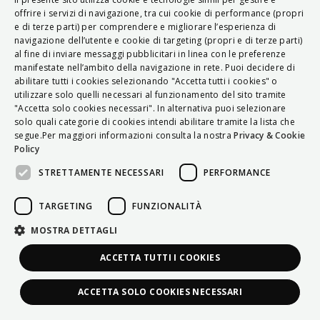
ITALIAN
offrire i servizi di navigazione, tra cui cookie di performance (propri
e di terze parti) per comprendere e migliorare l’esperienza di
ENGLISH
navigazione dell’utente e cookie di targeting (propri e di terze parti)
al fine di inviare messaggi pubblicitari in linea con le preferenze
FRENCH
manifestate nell’ambito della navigazione in rete. Puoi decidere di
abilitare tutti i cookies selezionando "Accetta tutti i cookies" o
HUNGARIAN
utilizzare solo quelli necessari al funzionamento del sito tramite
DEUTSCH
"Accetta solo cookies necessari". In alternativa puoi selezionare
solo quali categorie di cookies intendi abilitare tramite la lista che
POLSKI
segue.Per maggiori informazioni consulta la nostra
Privacy & Cookie
Policy
УКРАЇНСЬКА
STRETTAMENTE NECESSARI
PERFORMANCE
PORTUGUÊS
ESPAÑOL
TARGETING
FUNZIONALITÀ
HRVATSKI
MOSTRA DETTAGLI
ACCETTA TUTTI I COOKIES
ACCETTA SOLO COOKIES NECESSARI