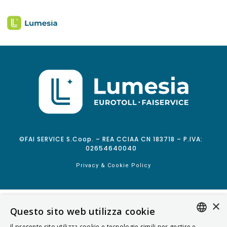
©FAI SERVICE S.Coop. – REA CCIAA CN 183718 – P.IVA:
02654640040
Privacy & Cookie Policy
×
Questo sito web utilizza cookie
Il presente sito utilizza cookie e tecnologie simili per gestire e