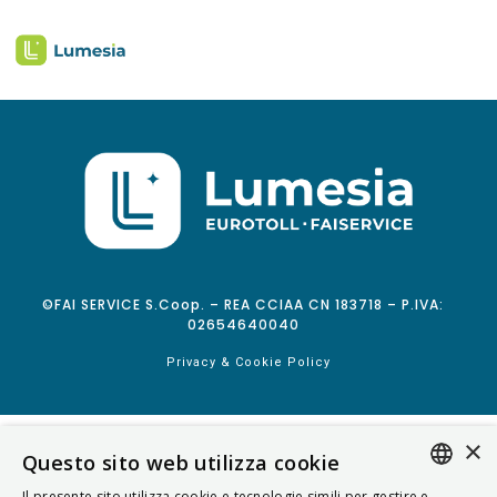
©FAI SERVICE S.Coop. – REA CCIAA CN 183718 – P.IVA:
02654640040
Privacy & Cookie Policy
×
Questo sito web utilizza cookie
Il presente sito utilizza cookie e tecnologie simili per gestire e