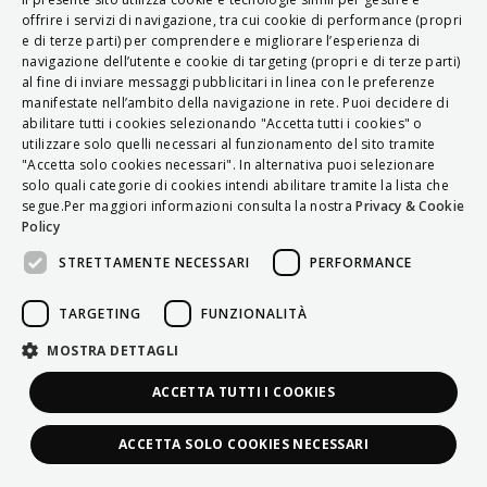
ITALIAN
offrire i servizi di navigazione, tra cui cookie di performance (propri
e di terze parti) per comprendere e migliorare l’esperienza di
ENGLISH
navigazione dell’utente e cookie di targeting (propri e di terze parti)
al fine di inviare messaggi pubblicitari in linea con le preferenze
FRENCH
manifestate nell’ambito della navigazione in rete. Puoi decidere di
abilitare tutti i cookies selezionando "Accetta tutti i cookies" o
HUNGARIAN
utilizzare solo quelli necessari al funzionamento del sito tramite
DEUTSCH
"Accetta solo cookies necessari". In alternativa puoi selezionare
solo quali categorie di cookies intendi abilitare tramite la lista che
POLSKI
segue.Per maggiori informazioni consulta la nostra
Privacy & Cookie
Policy
УКРАЇНСЬКА
STRETTAMENTE NECESSARI
PERFORMANCE
PORTUGUÊS
ESPAÑOL
TARGETING
FUNZIONALITÀ
HRVATSKI
MOSTRA DETTAGLI
ACCETTA TUTTI I COOKIES
ACCETTA SOLO COOKIES NECESSARI