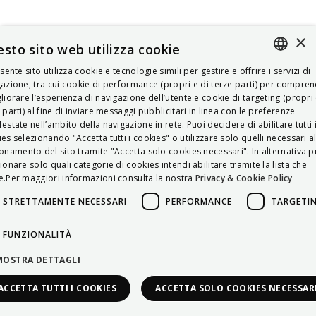
×
sto sito web utilizza cookie
esente sito utilizza cookie e tecnologie simili per gestire e offrire i servizi di
ITALIAN
azione, tra cui cookie di performance (propri e di terze parti) per compre
liorare l’esperienza di navigazione dell’utente e cookie di targeting (propri 
ENGLISH
 parti) al fine di inviare messaggi pubblicitari in linea con le preferenze
estate nell’ambito della navigazione in rete. Puoi decidere di abilitare tutti 
FRENCH
es selezionando "Accetta tutti i cookies" o utilizzare solo quelli necessari a
onamento del sito tramite "Accetta solo cookies necessari". In alternativa p
HUNGARIAN
ionare solo quali categorie di cookies intendi abilitare tramite la lista che
DEUTSCH
.Per maggiori informazioni consulta la nostra
Privacy & Cookie Policy
POLSKI
STRETTAMENTE NECESSARI
PERFORMANCE
TARGETI
УКРАЇНСЬКА
FUNZIONALITÀ
PORTUGUÊS
MOSTRA DETTAGLI
ESPAÑOL
ACCETTA TUTTI I COOKIES
ACCETTA SOLO COOKIES NECESSAR
HRVATSKI