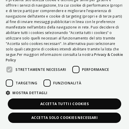
ITALIAN
offrire i servizi di navigazione, tra cui cookie di performance (propri
e di terze parti) per comprendere e migliorare l’esperienza di
ENGLISH
navigazione dell’utente e cookie di targeting (propri e di terze parti)
al fine di inviare messaggi pubblicitari in linea con le preferenze
FRENCH
manifestate nell’ambito della navigazione in rete. Puoi decidere di
abilitare tutti i cookies selezionando "Accetta tutti i cookies" o
HUNGARIAN
utilizzare solo quelli necessari al funzionamento del sito tramite
DEUTSCH
"Accetta solo cookies necessari". In alternativa puoi selezionare
solo quali categorie di cookies intendi abilitare tramite la lista che
POLSKI
segue.Per maggiori informazioni consulta la nostra
Privacy & Cookie
Policy
УКРАЇНСЬКА
STRETTAMENTE NECESSARI
PERFORMANCE
PORTUGUÊS
ESPAÑOL
TARGETING
FUNZIONALITÀ
HRVATSKI
MOSTRA DETTAGLI
ACCETTA TUTTI I COOKIES
ACCETTA SOLO COOKIES NECESSARI