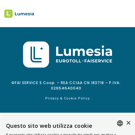
©FAI SERVICE S.Coop. – REA CCIAA CN 183718 – P.IVA:
02654640040
Privacy & Cookie Policy
×
Questo sito web utilizza cookie
Il presente sito utilizza cookie e tecnologie simili per gestire e