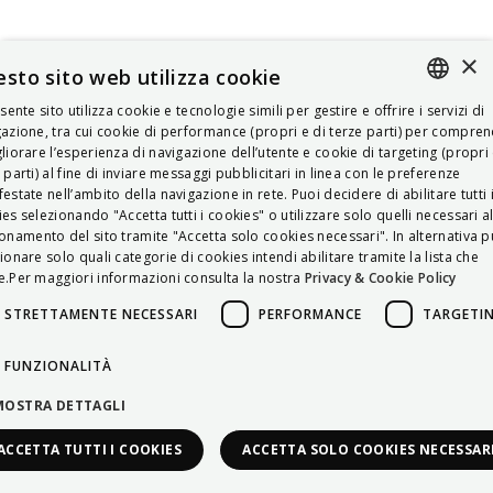
×
sto sito web utilizza cookie
esente sito utilizza cookie e tecnologie simili per gestire e offrire i servizi di
ITALIAN
azione, tra cui cookie di performance (propri e di terze parti) per compre
liorare l’esperienza di navigazione dell’utente e cookie di targeting (propri 
ENGLISH
 parti) al fine di inviare messaggi pubblicitari in linea con le preferenze
estate nell’ambito della navigazione in rete. Puoi decidere di abilitare tutti 
FRENCH
es selezionando "Accetta tutti i cookies" o utilizzare solo quelli necessari a
onamento del sito tramite "Accetta solo cookies necessari". In alternativa p
HUNGARIAN
ionare solo quali categorie di cookies intendi abilitare tramite la lista che
DEUTSCH
.Per maggiori informazioni consulta la nostra
Privacy & Cookie Policy
POLSKI
STRETTAMENTE NECESSARI
PERFORMANCE
TARGETI
УКРАЇНСЬКА
FUNZIONALITÀ
PORTUGUÊS
MOSTRA DETTAGLI
ESPAÑOL
ACCETTA TUTTI I COOKIES
ACCETTA SOLO COOKIES NECESSAR
HRVATSKI