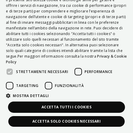
ITALIAN
offrire i servizi di navigazione, tra cui cookie di performance (propri
e di terze parti) per comprendere e migliorare l’esperienza di
ENGLISH
navigazione dell’utente e cookie di targeting (propri e di terze parti)
al fine di inviare messaggi pubblicitari in linea con le preferenze
FRENCH
manifestate nell’ambito della navigazione in rete. Puoi decidere di
abilitare tutti i cookies selezionando "Accetta tutti i cookies" o
HUNGARIAN
utilizzare solo quelli necessari al funzionamento del sito tramite
DEUTSCH
"Accetta solo cookies necessari". In alternativa puoi selezionare
solo quali categorie di cookies intendi abilitare tramite la lista che
POLSKI
segue.Per maggiori informazioni consulta la nostra
Privacy & Cookie
Policy
УКРАЇНСЬКА
STRETTAMENTE NECESSARI
PERFORMANCE
PORTUGUÊS
ESPAÑOL
TARGETING
FUNZIONALITÀ
HRVATSKI
MOSTRA DETTAGLI
ACCETTA TUTTI I COOKIES
ACCETTA SOLO COOKIES NECESSARI