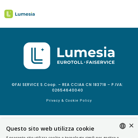
©FAI SERVICE S.Coop. – REA CCIAA CN 183718 – P.IVA:
02654640040
Privacy & Cookie Policy
×
Questo sito web utilizza cookie
Il presente sito utilizza cookie e tecnologie simili per gestire e