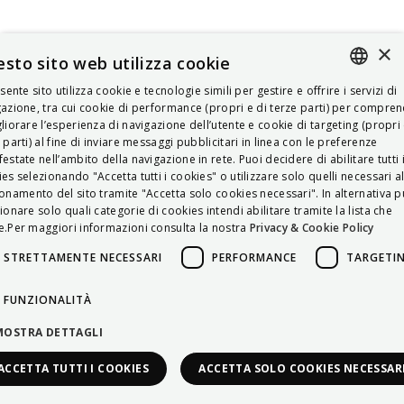
×
sto sito web utilizza cookie
esente sito utilizza cookie e tecnologie simili per gestire e offrire i servizi di
ITALIAN
azione, tra cui cookie di performance (propri e di terze parti) per compre
liorare l’esperienza di navigazione dell’utente e cookie di targeting (propri 
ENGLISH
 parti) al fine di inviare messaggi pubblicitari in linea con le preferenze
estate nell’ambito della navigazione in rete. Puoi decidere di abilitare tutti 
FRENCH
es selezionando "Accetta tutti i cookies" o utilizzare solo quelli necessari a
onamento del sito tramite "Accetta solo cookies necessari". In alternativa p
HUNGARIAN
ionare solo quali categorie di cookies intendi abilitare tramite la lista che
DEUTSCH
.Per maggiori informazioni consulta la nostra
Privacy & Cookie Policy
POLSKI
STRETTAMENTE NECESSARI
PERFORMANCE
TARGETI
УКРАЇНСЬКА
FUNZIONALITÀ
PORTUGUÊS
MOSTRA DETTAGLI
ESPAÑOL
ACCETTA TUTTI I COOKIES
ACCETTA SOLO COOKIES NECESSAR
HRVATSKI