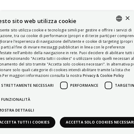
×
sto sito web utilizza cookie
esente sito utilizza cookie e tecnologie simili per gestire e offrire i servizi di
ITALIAN
azione, tra cui cookie di performance (propri e di terze parti) per compre
liorare l’esperienza di navigazione dell’utente e cookie di targeting (propri 
ENGLISH
 parti) al fine di inviare messaggi pubblicitari in linea con le preferenze
estate nell’ambito della navigazione in rete. Puoi decidere di abilitare tutti 
FRENCH
es selezionando "Accetta tutti i cookies" o utilizzare solo quelli necessari a
onamento del sito tramite "Accetta solo cookies necessari". In alternativa p
HUNGARIAN
ionare solo quali categorie di cookies intendi abilitare tramite la lista che
DEUTSCH
.Per maggiori informazioni consulta la nostra
Privacy & Cookie Policy
POLSKI
STRETTAMENTE NECESSARI
PERFORMANCE
TARGETI
УКРАЇНСЬКА
FUNZIONALITÀ
PORTUGUÊS
MOSTRA DETTAGLI
ESPAÑOL
ACCETTA TUTTI I COOKIES
ACCETTA SOLO COOKIES NECESSAR
HRVATSKI