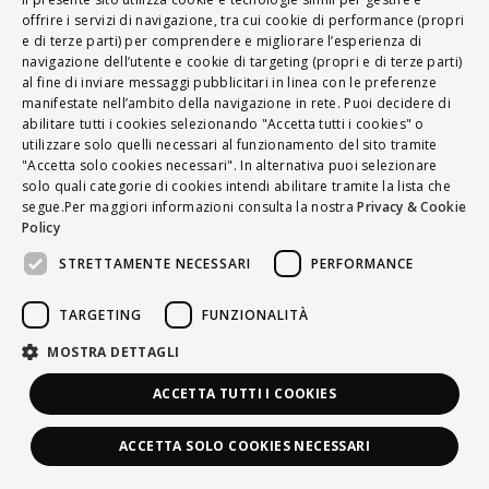
ITALIAN
offrire i servizi di navigazione, tra cui cookie di performance (propri
e di terze parti) per comprendere e migliorare l’esperienza di
ENGLISH
navigazione dell’utente e cookie di targeting (propri e di terze parti)
al fine di inviare messaggi pubblicitari in linea con le preferenze
FRENCH
manifestate nell’ambito della navigazione in rete. Puoi decidere di
abilitare tutti i cookies selezionando "Accetta tutti i cookies" o
HUNGARIAN
utilizzare solo quelli necessari al funzionamento del sito tramite
DEUTSCH
"Accetta solo cookies necessari". In alternativa puoi selezionare
solo quali categorie di cookies intendi abilitare tramite la lista che
POLSKI
segue.Per maggiori informazioni consulta la nostra
Privacy & Cookie
Policy
УКРАЇНСЬКА
STRETTAMENTE NECESSARI
PERFORMANCE
PORTUGUÊS
ESPAÑOL
TARGETING
FUNZIONALITÀ
HRVATSKI
MOSTRA DETTAGLI
ACCETTA TUTTI I COOKIES
ACCETTA SOLO COOKIES NECESSARI