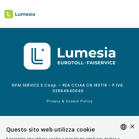
©FAI SERVICE S.Coop. – REA CCIAA CN 183718 – P.IVA:
02654640040
Privacy & Cookie Policy
×
Questo sito web utilizza cookie
Il presente sito utilizza cookie e tecnologie simili per gestire e