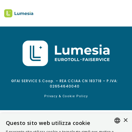
©FAI SERVICE S.Coop. – REA CCIAA CN 183718 – P.IVA:
02654640040
Privacy & Cookie Policy
×
Questo sito web utilizza cookie
Il presente sito utilizza cookie e tecnologie simili per gestire e