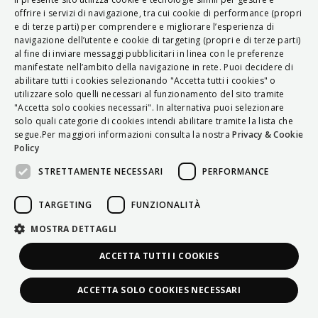
ITALIAN
offrire i servizi di navigazione, tra cui cookie di performance (propri
e di terze parti) per comprendere e migliorare l’esperienza di
ENGLISH
navigazione dell’utente e cookie di targeting (propri e di terze parti)
al fine di inviare messaggi pubblicitari in linea con le preferenze
FRENCH
manifestate nell’ambito della navigazione in rete. Puoi decidere di
abilitare tutti i cookies selezionando "Accetta tutti i cookies" o
HUNGARIAN
utilizzare solo quelli necessari al funzionamento del sito tramite
DEUTSCH
"Accetta solo cookies necessari". In alternativa puoi selezionare
solo quali categorie di cookies intendi abilitare tramite la lista che
POLSKI
segue.Per maggiori informazioni consulta la nostra
Privacy & Cookie
Policy
УКРАЇНСЬКА
STRETTAMENTE NECESSARI
PERFORMANCE
PORTUGUÊS
ESPAÑOL
TARGETING
FUNZIONALITÀ
HRVATSKI
MOSTRA DETTAGLI
ACCETTA TUTTI I COOKIES
ACCETTA SOLO COOKIES NECESSARI