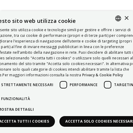
×
sto sito web utilizza cookie
esente sito utilizza cookie e tecnologie simili per gestire e offrire i servizi di
ITALIAN
azione, tra cui cookie di performance (propri e di terze parti) per compre
liorare l’esperienza di navigazione dell’utente e cookie di targeting (propri 
ENGLISH
 parti) al fine di inviare messaggi pubblicitari in linea con le preferenze
estate nell’ambito della navigazione in rete. Puoi decidere di abilitare tutti 
FRENCH
es selezionando "Accetta tutti i cookies" o utilizzare solo quelli necessari a
onamento del sito tramite "Accetta solo cookies necessari". In alternativa p
HUNGARIAN
ionare solo quali categorie di cookies intendi abilitare tramite la lista che
DEUTSCH
.Per maggiori informazioni consulta la nostra
Privacy & Cookie Policy
POLSKI
STRETTAMENTE NECESSARI
PERFORMANCE
TARGETI
УКРАЇНСЬКА
FUNZIONALITÀ
PORTUGUÊS
MOSTRA DETTAGLI
ESPAÑOL
ACCETTA TUTTI I COOKIES
ACCETTA SOLO COOKIES NECESSAR
HRVATSKI