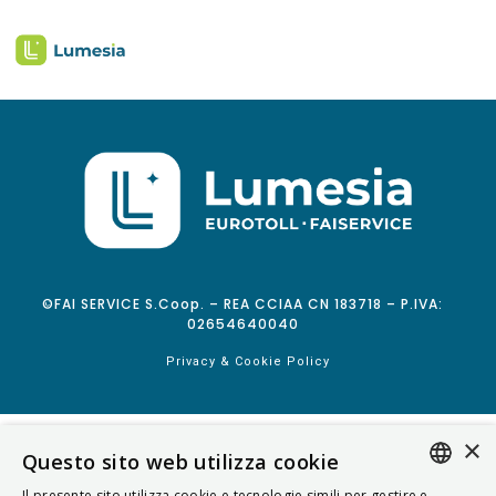
©FAI SERVICE S.Coop. – REA CCIAA CN 183718 – P.IVA:
02654640040
Privacy & Cookie Policy
×
Questo sito web utilizza cookie
Il presente sito utilizza cookie e tecnologie simili per gestire e