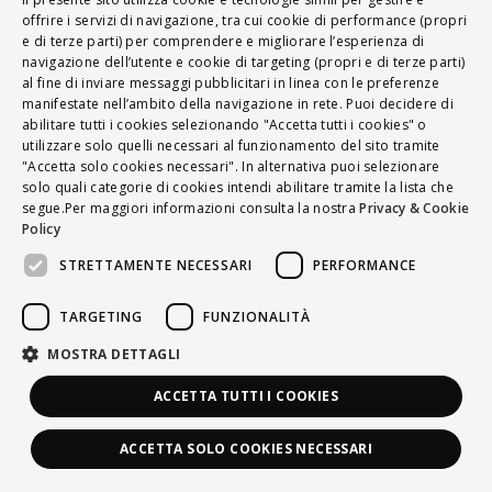
ITALIAN
offrire i servizi di navigazione, tra cui cookie di performance (propri
e di terze parti) per comprendere e migliorare l’esperienza di
ENGLISH
navigazione dell’utente e cookie di targeting (propri e di terze parti)
al fine di inviare messaggi pubblicitari in linea con le preferenze
FRENCH
manifestate nell’ambito della navigazione in rete. Puoi decidere di
abilitare tutti i cookies selezionando "Accetta tutti i cookies" o
HUNGARIAN
utilizzare solo quelli necessari al funzionamento del sito tramite
DEUTSCH
"Accetta solo cookies necessari". In alternativa puoi selezionare
solo quali categorie di cookies intendi abilitare tramite la lista che
POLSKI
segue.Per maggiori informazioni consulta la nostra
Privacy & Cookie
Policy
УКРАЇНСЬКА
STRETTAMENTE NECESSARI
PERFORMANCE
PORTUGUÊS
ESPAÑOL
TARGETING
FUNZIONALITÀ
HRVATSKI
MOSTRA DETTAGLI
ACCETTA TUTTI I COOKIES
ACCETTA SOLO COOKIES NECESSARI