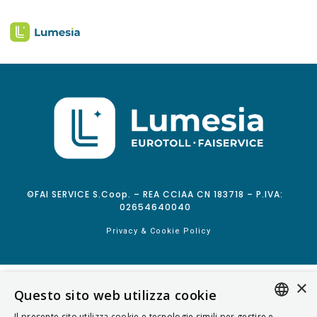
©FAI SERVICE S.Coop. – REA CCIAA CN 183718 – P.IVA:
02654640040
Privacy & Cookie Policy
×
Questo sito web utilizza cookie
Il presente sito utilizza cookie e tecnologie simili per gestire e