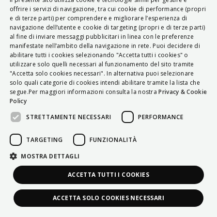
ITALIAN
offrire i servizi di navigazione, tra cui cookie di performance (propri
e di terze parti) per comprendere e migliorare l’esperienza di
ENGLISH
navigazione dell’utente e cookie di targeting (propri e di terze parti)
al fine di inviare messaggi pubblicitari in linea con le preferenze
FRENCH
manifestate nell’ambito della navigazione in rete. Puoi decidere di
abilitare tutti i cookies selezionando "Accetta tutti i cookies" o
HUNGARIAN
utilizzare solo quelli necessari al funzionamento del sito tramite
DEUTSCH
"Accetta solo cookies necessari". In alternativa puoi selezionare
solo quali categorie di cookies intendi abilitare tramite la lista che
POLSKI
segue.Per maggiori informazioni consulta la nostra
Privacy & Cookie
Policy
УКРАЇНСЬКА
STRETTAMENTE NECESSARI
PERFORMANCE
PORTUGUÊS
ESPAÑOL
TARGETING
FUNZIONALITÀ
HRVATSKI
MOSTRA DETTAGLI
ACCETTA TUTTI I COOKIES
ACCETTA SOLO COOKIES NECESSARI