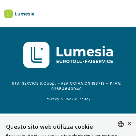
©FAI SERVICE S.Coop. – REA CCIAA CN 183718 – P.IVA:
02654640040
Privacy & Cookie Policy
×
Questo sito web utilizza cookie
Il presente sito utilizza cookie e tecnologie simili per gestire e