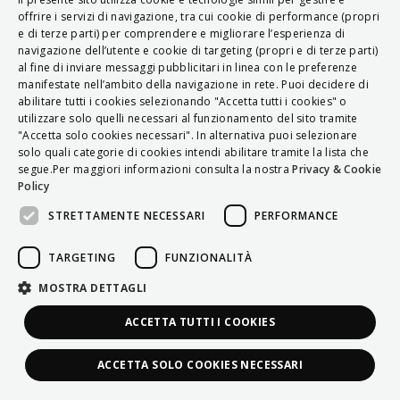
ITALIAN
offrire i servizi di navigazione, tra cui cookie di performance (propri
e di terze parti) per comprendere e migliorare l’esperienza di
ENGLISH
navigazione dell’utente e cookie di targeting (propri e di terze parti)
al fine di inviare messaggi pubblicitari in linea con le preferenze
FRENCH
manifestate nell’ambito della navigazione in rete. Puoi decidere di
abilitare tutti i cookies selezionando "Accetta tutti i cookies" o
HUNGARIAN
utilizzare solo quelli necessari al funzionamento del sito tramite
DEUTSCH
"Accetta solo cookies necessari". In alternativa puoi selezionare
solo quali categorie di cookies intendi abilitare tramite la lista che
POLSKI
segue.Per maggiori informazioni consulta la nostra
Privacy & Cookie
Policy
УКРАЇНСЬКА
STRETTAMENTE NECESSARI
PERFORMANCE
PORTUGUÊS
ESPAÑOL
TARGETING
FUNZIONALITÀ
HRVATSKI
MOSTRA DETTAGLI
ACCETTA TUTTI I COOKIES
ACCETTA SOLO COOKIES NECESSARI