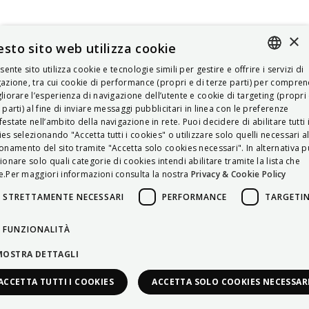
×
sto sito web utilizza cookie
esente sito utilizza cookie e tecnologie simili per gestire e offrire i servizi di
ITALIAN
azione, tra cui cookie di performance (propri e di terze parti) per compre
liorare l’esperienza di navigazione dell’utente e cookie di targeting (propri 
ENGLISH
 parti) al fine di inviare messaggi pubblicitari in linea con le preferenze
estate nell’ambito della navigazione in rete. Puoi decidere di abilitare tutti 
FRENCH
es selezionando "Accetta tutti i cookies" o utilizzare solo quelli necessari a
onamento del sito tramite "Accetta solo cookies necessari". In alternativa p
HUNGARIAN
ionare solo quali categorie di cookies intendi abilitare tramite la lista che
DEUTSCH
.Per maggiori informazioni consulta la nostra
Privacy & Cookie Policy
POLSKI
STRETTAMENTE NECESSARI
PERFORMANCE
TARGETI
УКРАЇНСЬКА
FUNZIONALITÀ
PORTUGUÊS
MOSTRA DETTAGLI
ESPAÑOL
ACCETTA TUTTI I COOKIES
ACCETTA SOLO COOKIES NECESSAR
HRVATSKI