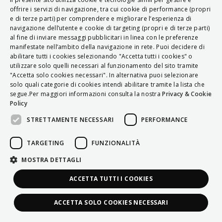
ITALIAN
offrire i servizi di navigazione, tra cui cookie di performance (propri
e di terze parti) per comprendere e migliorare l’esperienza di
ENGLISH
navigazione dell’utente e cookie di targeting (propri e di terze parti)
al fine di inviare messaggi pubblicitari in linea con le preferenze
FRENCH
manifestate nell’ambito della navigazione in rete. Puoi decidere di
abilitare tutti i cookies selezionando "Accetta tutti i cookies" o
HUNGARIAN
utilizzare solo quelli necessari al funzionamento del sito tramite
DEUTSCH
"Accetta solo cookies necessari". In alternativa puoi selezionare
solo quali categorie di cookies intendi abilitare tramite la lista che
POLSKI
segue.Per maggiori informazioni consulta la nostra
Privacy & Cookie
Policy
УКРАЇНСЬКА
STRETTAMENTE NECESSARI
PERFORMANCE
PORTUGUÊS
ESPAÑOL
TARGETING
FUNZIONALITÀ
HRVATSKI
MOSTRA DETTAGLI
ACCETTA TUTTI I COOKIES
ACCETTA SOLO COOKIES NECESSARI