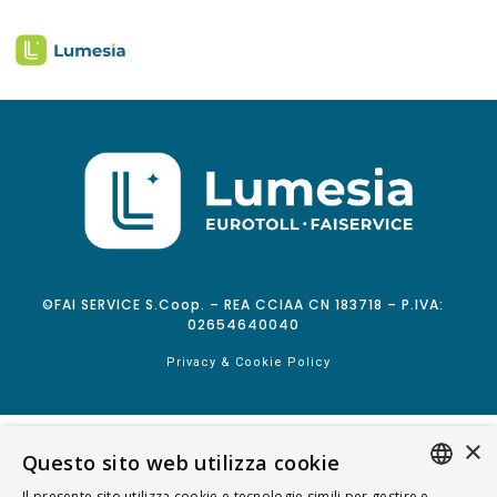
©FAI SERVICE S.Coop. – REA CCIAA CN 183718 – P.IVA:
02654640040
Privacy & Cookie Policy
×
Questo sito web utilizza cookie
Il presente sito utilizza cookie e tecnologie simili per gestire e