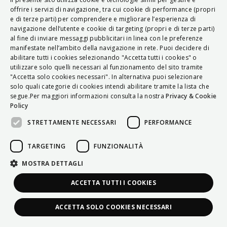
ITALIAN
offrire i servizi di navigazione, tra cui cookie di performance (propri
e di terze parti) per comprendere e migliorare l’esperienza di
ENGLISH
navigazione dell’utente e cookie di targeting (propri e di terze parti)
al fine di inviare messaggi pubblicitari in linea con le preferenze
FRENCH
manifestate nell’ambito della navigazione in rete. Puoi decidere di
abilitare tutti i cookies selezionando "Accetta tutti i cookies" o
HUNGARIAN
utilizzare solo quelli necessari al funzionamento del sito tramite
DEUTSCH
"Accetta solo cookies necessari". In alternativa puoi selezionare
solo quali categorie di cookies intendi abilitare tramite la lista che
POLSKI
segue.Per maggiori informazioni consulta la nostra
Privacy & Cookie
Policy
УКРАЇНСЬКА
STRETTAMENTE NECESSARI
PERFORMANCE
PORTUGUÊS
ESPAÑOL
TARGETING
FUNZIONALITÀ
HRVATSKI
MOSTRA DETTAGLI
ACCETTA TUTTI I COOKIES
ACCETTA SOLO COOKIES NECESSARI