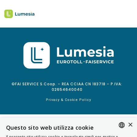
©FAI SERVICE S.Coop. – REA CCIAA CN 183718 – P.IVA:
02654640040
Privacy & Cookie Policy
×
Questo sito web utilizza cookie
Il presente sito utilizza cookie e tecnologie simili per gestire e