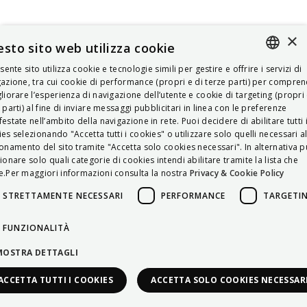
×
sto sito web utilizza cookie
esente sito utilizza cookie e tecnologie simili per gestire e offrire i servizi di
ITALIAN
azione, tra cui cookie di performance (propri e di terze parti) per compre
liorare l’esperienza di navigazione dell’utente e cookie di targeting (propri 
ENGLISH
 parti) al fine di inviare messaggi pubblicitari in linea con le preferenze
estate nell’ambito della navigazione in rete. Puoi decidere di abilitare tutti 
FRENCH
es selezionando "Accetta tutti i cookies" o utilizzare solo quelli necessari a
onamento del sito tramite "Accetta solo cookies necessari". In alternativa p
HUNGARIAN
ionare solo quali categorie di cookies intendi abilitare tramite la lista che
DEUTSCH
.Per maggiori informazioni consulta la nostra
Privacy & Cookie Policy
POLSKI
STRETTAMENTE NECESSARI
PERFORMANCE
TARGETI
УКРАЇНСЬКА
FUNZIONALITÀ
PORTUGUÊS
MOSTRA DETTAGLI
ESPAÑOL
ACCETTA TUTTI I COOKIES
ACCETTA SOLO COOKIES NECESSAR
HRVATSKI