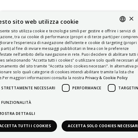
×
sto sito web utilizza cookie
esente sito utilizza cookie e tecnologie simili per gestire e offrire i servizi di
ITALIAN
azione, tra cui cookie di performance (propri e di terze parti) per compre
liorare l’esperienza di navigazione dell’utente e cookie di targeting (propri 
ENGLISH
 parti) al fine di inviare messaggi pubblicitari in linea con le preferenze
estate nell’ambito della navigazione in rete. Puoi decidere di abilitare tutti 
FRENCH
es selezionando "Accetta tutti i cookies" o utilizzare solo quelli necessari a
onamento del sito tramite "Accetta solo cookies necessari". In alternativa p
HUNGARIAN
ionare solo quali categorie di cookies intendi abilitare tramite la lista che
DEUTSCH
.Per maggiori informazioni consulta la nostra
Privacy & Cookie Policy
POLSKI
STRETTAMENTE NECESSARI
PERFORMANCE
TARGETI
УКРАЇНСЬКА
FUNZIONALITÀ
PORTUGUÊS
MOSTRA DETTAGLI
ESPAÑOL
ACCETTA TUTTI I COOKIES
ACCETTA SOLO COOKIES NECESSAR
HRVATSKI