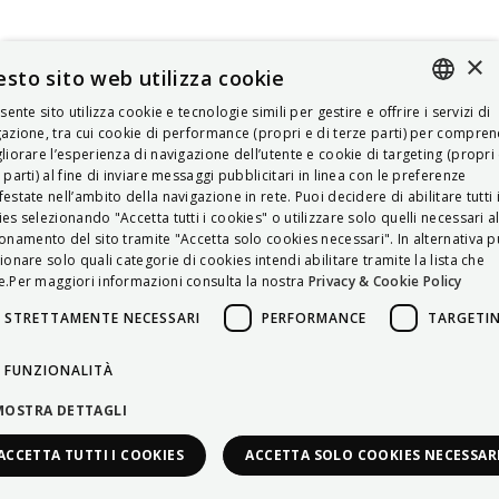
×
sto sito web utilizza cookie
esente sito utilizza cookie e tecnologie simili per gestire e offrire i servizi di
ITALIAN
azione, tra cui cookie di performance (propri e di terze parti) per compre
liorare l’esperienza di navigazione dell’utente e cookie di targeting (propri 
ENGLISH
 parti) al fine di inviare messaggi pubblicitari in linea con le preferenze
estate nell’ambito della navigazione in rete. Puoi decidere di abilitare tutti 
FRENCH
es selezionando "Accetta tutti i cookies" o utilizzare solo quelli necessari a
onamento del sito tramite "Accetta solo cookies necessari". In alternativa p
HUNGARIAN
ionare solo quali categorie di cookies intendi abilitare tramite la lista che
DEUTSCH
.Per maggiori informazioni consulta la nostra
Privacy & Cookie Policy
POLSKI
STRETTAMENTE NECESSARI
PERFORMANCE
TARGETI
УКРАЇНСЬКА
FUNZIONALITÀ
PORTUGUÊS
MOSTRA DETTAGLI
ESPAÑOL
ACCETTA TUTTI I COOKIES
ACCETTA SOLO COOKIES NECESSAR
HRVATSKI