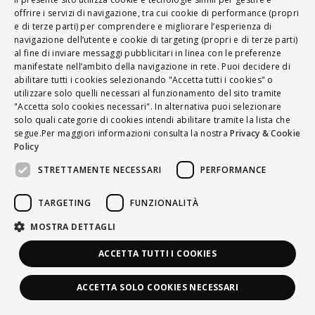
ITALIAN
offrire i servizi di navigazione, tra cui cookie di performance (propri
e di terze parti) per comprendere e migliorare l’esperienza di
ENGLISH
navigazione dell’utente e cookie di targeting (propri e di terze parti)
al fine di inviare messaggi pubblicitari in linea con le preferenze
FRENCH
manifestate nell’ambito della navigazione in rete. Puoi decidere di
abilitare tutti i cookies selezionando "Accetta tutti i cookies" o
HUNGARIAN
utilizzare solo quelli necessari al funzionamento del sito tramite
DEUTSCH
"Accetta solo cookies necessari". In alternativa puoi selezionare
solo quali categorie di cookies intendi abilitare tramite la lista che
POLSKI
segue.Per maggiori informazioni consulta la nostra
Privacy & Cookie
Policy
УКРАЇНСЬКА
STRETTAMENTE NECESSARI
PERFORMANCE
PORTUGUÊS
ESPAÑOL
TARGETING
FUNZIONALITÀ
HRVATSKI
MOSTRA DETTAGLI
ACCETTA TUTTI I COOKIES
ACCETTA SOLO COOKIES NECESSARI