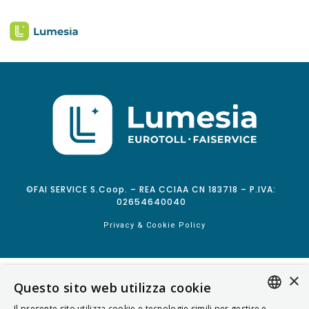
©FAI SERVICE S.Coop. – REA CCIAA CN 183718 – P.IVA:
02654640040
Privacy & Cookie Policy
×
Questo sito web utilizza cookie
Il presente sito utilizza cookie e tecnologie simili per gestire e