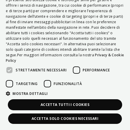
ITALIAN
offrire i servizi di navigazione, tra cui cookie di performance (propri
e di terze parti) per comprendere e migliorare l’esperienza di
ENGLISH
navigazione dell’utente e cookie di targeting (propri e di terze parti)
al fine di inviare messaggi pubblicitari in linea con le preferenze
FRENCH
manifestate nell’ambito della navigazione in rete. Puoi decidere di
abilitare tutti i cookies selezionando "Accetta tutti i cookies" o
HUNGARIAN
utilizzare solo quelli necessari al funzionamento del sito tramite
DEUTSCH
"Accetta solo cookies necessari". In alternativa puoi selezionare
solo quali categorie di cookies intendi abilitare tramite la lista che
POLSKI
segue.Per maggiori informazioni consulta la nostra
Privacy & Cookie
Policy
УКРАЇНСЬКА
STRETTAMENTE NECESSARI
PERFORMANCE
PORTUGUÊS
ESPAÑOL
TARGETING
FUNZIONALITÀ
HRVATSKI
MOSTRA DETTAGLI
ACCETTA TUTTI I COOKIES
ACCETTA SOLO COOKIES NECESSARI