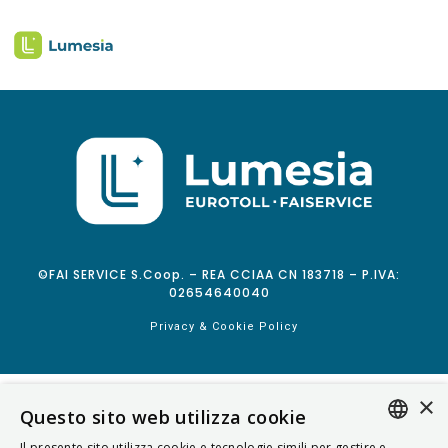
©FAI SERVICE S.Coop. – REA CCIAA CN 183718 – P.IVA:
02654640040
Privacy & Cookie Policy
×
Questo sito web utilizza cookie
Il presente sito utilizza cookie e tecnologie simili per gestire e