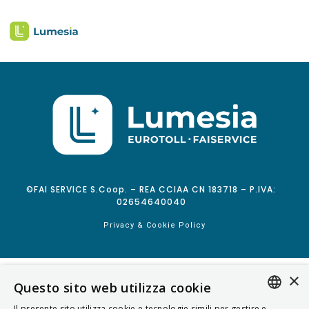
©FAI SERVICE S.Coop. – REA CCIAA CN 183718 – P.IVA:
02654640040
Privacy & Cookie Policy
×
Questo sito web utilizza cookie
Il presente sito utilizza cookie e tecnologie simili per gestire e