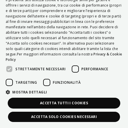
ITALIAN
offrire i servizi di navigazione, tra cui cookie di performance (propri
e di terze parti) per comprendere e migliorare l’esperienza di
ENGLISH
navigazione dell’utente e cookie di targeting (propri e di terze parti)
al fine di inviare messaggi pubblicitari in linea con le preferenze
FRENCH
manifestate nell’ambito della navigazione in rete. Puoi decidere di
abilitare tutti i cookies selezionando "Accetta tutti i cookies" o
HUNGARIAN
utilizzare solo quelli necessari al funzionamento del sito tramite
DEUTSCH
"Accetta solo cookies necessari". In alternativa puoi selezionare
solo quali categorie di cookies intendi abilitare tramite la lista che
POLSKI
segue.Per maggiori informazioni consulta la nostra
Privacy & Cookie
Policy
УКРАЇНСЬКА
STRETTAMENTE NECESSARI
PERFORMANCE
PORTUGUÊS
ESPAÑOL
TARGETING
FUNZIONALITÀ
HRVATSKI
MOSTRA DETTAGLI
ACCETTA TUTTI I COOKIES
ACCETTA SOLO COOKIES NECESSARI