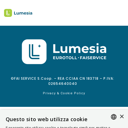
©FAI SERVICE S.Coop. – REA CCIAA CN 183718 – P.IVA:
02654640040
Privacy & Cookie Policy
×
Questo sito web utilizza cookie
Il presente sito utilizza cookie e tecnologie simili per gestire e