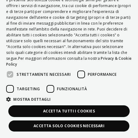
ITALIAN
offrire i servizi di navigazione, tra cui cookie di performance (propri
e di terze parti) per comprendere e migliorare l’esperienza di
ENGLISH
navigazione dell’utente e cookie di targeting (propri e di terze parti)
al fine di inviare messaggi pubblicitari in linea con le preferenze
FRENCH
manifestate nell’ambito della navigazione in rete. Puoi decidere di
abilitare tutti i cookies selezionando "Accetta tutti i cookies" o
HUNGARIAN
utilizzare solo quelli necessari al funzionamento del sito tramite
DEUTSCH
"Accetta solo cookies necessari". In alternativa puoi selezionare
solo quali categorie di cookies intendi abilitare tramite la lista che
POLSKI
segue.Per maggiori informazioni consulta la nostra
Privacy & Cookie
Policy
УКРАЇНСЬКА
STRETTAMENTE NECESSARI
PERFORMANCE
PORTUGUÊS
ESPAÑOL
TARGETING
FUNZIONALITÀ
HRVATSKI
MOSTRA DETTAGLI
ACCETTA TUTTI I COOKIES
ACCETTA SOLO COOKIES NECESSARI