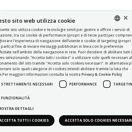
×
sto sito web utilizza cookie
esente sito utilizza cookie e tecnologie simili per gestire e offrire i servizi di
ITALIAN
azione, tra cui cookie di performance (propri e di terze parti) per compre
liorare l’esperienza di navigazione dell’utente e cookie di targeting (propri 
ENGLISH
 parti) al fine di inviare messaggi pubblicitari in linea con le preferenze
estate nell’ambito della navigazione in rete. Puoi decidere di abilitare tutti 
FRENCH
es selezionando "Accetta tutti i cookies" o utilizzare solo quelli necessari a
onamento del sito tramite "Accetta solo cookies necessari". In alternativa p
HUNGARIAN
ionare solo quali categorie di cookies intendi abilitare tramite la lista che
DEUTSCH
.Per maggiori informazioni consulta la nostra
Privacy & Cookie Policy
POLSKI
STRETTAMENTE NECESSARI
PERFORMANCE
TARGETI
УКРАЇНСЬКА
FUNZIONALITÀ
PORTUGUÊS
MOSTRA DETTAGLI
ESPAÑOL
ACCETTA TUTTI I COOKIES
ACCETTA SOLO COOKIES NECESSAR
HRVATSKI