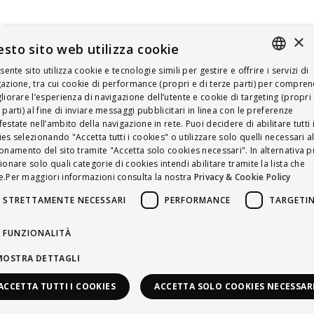
×
sto sito web utilizza cookie
esente sito utilizza cookie e tecnologie simili per gestire e offrire i servizi di
ITALIAN
azione, tra cui cookie di performance (propri e di terze parti) per compre
liorare l’esperienza di navigazione dell’utente e cookie di targeting (propri 
ENGLISH
 parti) al fine di inviare messaggi pubblicitari in linea con le preferenze
estate nell’ambito della navigazione in rete. Puoi decidere di abilitare tutti 
FRENCH
es selezionando "Accetta tutti i cookies" o utilizzare solo quelli necessari a
onamento del sito tramite "Accetta solo cookies necessari". In alternativa p
HUNGARIAN
ionare solo quali categorie di cookies intendi abilitare tramite la lista che
DEUTSCH
.Per maggiori informazioni consulta la nostra
Privacy & Cookie Policy
POLSKI
STRETTAMENTE NECESSARI
PERFORMANCE
TARGETI
УКРАЇНСЬКА
FUNZIONALITÀ
PORTUGUÊS
MOSTRA DETTAGLI
ESPAÑOL
ACCETTA TUTTI I COOKIES
ACCETTA SOLO COOKIES NECESSAR
HRVATSKI