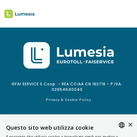
©FAI SERVICE S.Coop. – REA CCIAA CN 183718 – P.IVA:
02654640040
Privacy & Cookie Policy
×
Questo sito web utilizza cookie
Il presente sito utilizza cookie e tecnologie simili per gestire e