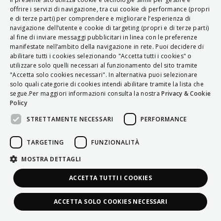
ITALIAN
offrire i servizi di navigazione, tra cui cookie di performance (propri
e di terze parti) per comprendere e migliorare l’esperienza di
ENGLISH
navigazione dell’utente e cookie di targeting (propri e di terze parti)
al fine di inviare messaggi pubblicitari in linea con le preferenze
FRENCH
manifestate nell’ambito della navigazione in rete. Puoi decidere di
abilitare tutti i cookies selezionando "Accetta tutti i cookies" o
HUNGARIAN
utilizzare solo quelli necessari al funzionamento del sito tramite
DEUTSCH
"Accetta solo cookies necessari". In alternativa puoi selezionare
solo quali categorie di cookies intendi abilitare tramite la lista che
POLSKI
segue.Per maggiori informazioni consulta la nostra
Privacy & Cookie
Policy
УКРАЇНСЬКА
STRETTAMENTE NECESSARI
PERFORMANCE
PORTUGUÊS
ESPAÑOL
TARGETING
FUNZIONALITÀ
HRVATSKI
MOSTRA DETTAGLI
ACCETTA TUTTI I COOKIES
ACCETTA SOLO COOKIES NECESSARI