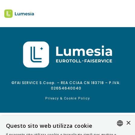
©FAI SERVICE S.Coop. – REA CCIAA CN 183718 – P.IVA:
02654640040
Privacy & Cookie Policy
×
Questo sito web utilizza cookie
Il presente sito utilizza cookie e tecnologie simili per gestire e