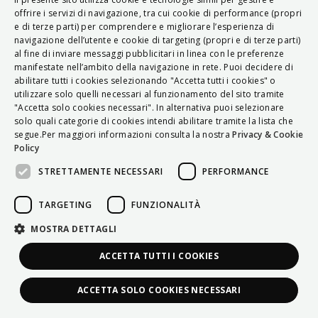
ITALIAN
offrire i servizi di navigazione, tra cui cookie di performance (propri
e di terze parti) per comprendere e migliorare l’esperienza di
ENGLISH
navigazione dell’utente e cookie di targeting (propri e di terze parti)
al fine di inviare messaggi pubblicitari in linea con le preferenze
FRENCH
manifestate nell’ambito della navigazione in rete. Puoi decidere di
abilitare tutti i cookies selezionando "Accetta tutti i cookies" o
HUNGARIAN
utilizzare solo quelli necessari al funzionamento del sito tramite
DEUTSCH
"Accetta solo cookies necessari". In alternativa puoi selezionare
solo quali categorie di cookies intendi abilitare tramite la lista che
POLSKI
segue.Per maggiori informazioni consulta la nostra
Privacy & Cookie
Policy
УКРАЇНСЬКА
STRETTAMENTE NECESSARI
PERFORMANCE
PORTUGUÊS
ESPAÑOL
TARGETING
FUNZIONALITÀ
HRVATSKI
MOSTRA DETTAGLI
ACCETTA TUTTI I COOKIES
ACCETTA SOLO COOKIES NECESSARI