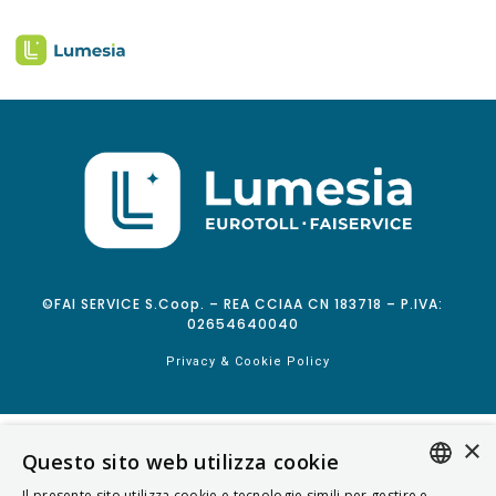
©FAI SERVICE S.Coop. – REA CCIAA CN 183718 – P.IVA:
02654640040
Privacy & Cookie Policy
×
Questo sito web utilizza cookie
Il presente sito utilizza cookie e tecnologie simili per gestire e