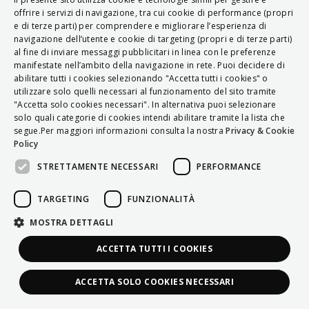
ITALIAN
offrire i servizi di navigazione, tra cui cookie di performance (propri
e di terze parti) per comprendere e migliorare l’esperienza di
ENGLISH
navigazione dell’utente e cookie di targeting (propri e di terze parti)
al fine di inviare messaggi pubblicitari in linea con le preferenze
FRENCH
manifestate nell’ambito della navigazione in rete. Puoi decidere di
abilitare tutti i cookies selezionando "Accetta tutti i cookies" o
HUNGARIAN
utilizzare solo quelli necessari al funzionamento del sito tramite
DEUTSCH
"Accetta solo cookies necessari". In alternativa puoi selezionare
solo quali categorie di cookies intendi abilitare tramite la lista che
POLSKI
segue.Per maggiori informazioni consulta la nostra
Privacy & Cookie
Policy
УКРАЇНСЬКА
STRETTAMENTE NECESSARI
PERFORMANCE
PORTUGUÊS
ESPAÑOL
TARGETING
FUNZIONALITÀ
HRVATSKI
MOSTRA DETTAGLI
ACCETTA TUTTI I COOKIES
ACCETTA SOLO COOKIES NECESSARI