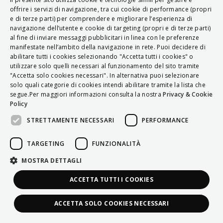
ITALIAN
offrire i servizi di navigazione, tra cui cookie di performance (propri
e di terze parti) per comprendere e migliorare l’esperienza di
ENGLISH
navigazione dell’utente e cookie di targeting (propri e di terze parti)
al fine di inviare messaggi pubblicitari in linea con le preferenze
FRENCH
manifestate nell’ambito della navigazione in rete. Puoi decidere di
abilitare tutti i cookies selezionando "Accetta tutti i cookies" o
HUNGARIAN
utilizzare solo quelli necessari al funzionamento del sito tramite
DEUTSCH
"Accetta solo cookies necessari". In alternativa puoi selezionare
solo quali categorie di cookies intendi abilitare tramite la lista che
POLSKI
segue.Per maggiori informazioni consulta la nostra
Privacy & Cookie
Policy
УКРАЇНСЬКА
STRETTAMENTE NECESSARI
PERFORMANCE
PORTUGUÊS
ESPAÑOL
TARGETING
FUNZIONALITÀ
HRVATSKI
MOSTRA DETTAGLI
ACCETTA TUTTI I COOKIES
ACCETTA SOLO COOKIES NECESSARI