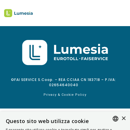
©FAI SERVICE S.Coop. – REA CCIAA CN 183718 – P.IVA:
02654640040
Privacy & Cookie Policy
×
Questo sito web utilizza cookie
Il presente sito utilizza cookie e tecnologie simili per gestire e