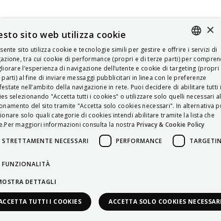
×
sto sito web utilizza cookie
esente sito utilizza cookie e tecnologie simili per gestire e offrire i servizi di
ITALIAN
azione, tra cui cookie di performance (propri e di terze parti) per compre
liorare l’esperienza di navigazione dell’utente e cookie di targeting (propri 
ENGLISH
 parti) al fine di inviare messaggi pubblicitari in linea con le preferenze
estate nell’ambito della navigazione in rete. Puoi decidere di abilitare tutti 
FRENCH
es selezionando "Accetta tutti i cookies" o utilizzare solo quelli necessari a
onamento del sito tramite "Accetta solo cookies necessari". In alternativa p
HUNGARIAN
ionare solo quali categorie di cookies intendi abilitare tramite la lista che
DEUTSCH
.Per maggiori informazioni consulta la nostra
Privacy & Cookie Policy
POLSKI
STRETTAMENTE NECESSARI
PERFORMANCE
TARGETI
УКРАЇНСЬКА
FUNZIONALITÀ
PORTUGUÊS
MOSTRA DETTAGLI
ESPAÑOL
ACCETTA TUTTI I COOKIES
ACCETTA SOLO COOKIES NECESSAR
HRVATSKI