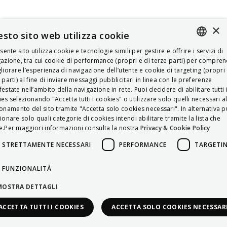
×
sto sito web utilizza cookie
esente sito utilizza cookie e tecnologie simili per gestire e offrire i servizi di
ITALIAN
azione, tra cui cookie di performance (propri e di terze parti) per compre
liorare l’esperienza di navigazione dell’utente e cookie di targeting (propri 
ENGLISH
 parti) al fine di inviare messaggi pubblicitari in linea con le preferenze
estate nell’ambito della navigazione in rete. Puoi decidere di abilitare tutti 
FRENCH
es selezionando "Accetta tutti i cookies" o utilizzare solo quelli necessari a
onamento del sito tramite "Accetta solo cookies necessari". In alternativa p
HUNGARIAN
ionare solo quali categorie di cookies intendi abilitare tramite la lista che
DEUTSCH
.Per maggiori informazioni consulta la nostra
Privacy & Cookie Policy
POLSKI
STRETTAMENTE NECESSARI
PERFORMANCE
TARGETI
УКРАЇНСЬКА
FUNZIONALITÀ
PORTUGUÊS
MOSTRA DETTAGLI
ESPAÑOL
ACCETTA TUTTI I COOKIES
ACCETTA SOLO COOKIES NECESSAR
HRVATSKI