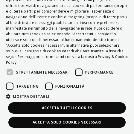
ITALIAN
offrire i servizi di navigazione, tra cui cookie di performance (propri
e di terze parti) per comprendere e migliorare l’esperienza di
ENGLISH
navigazione dell’utente e cookie di targeting (propri e di terze parti)
al fine di inviare messaggi pubblicitari in linea con le preferenze
FRENCH
manifestate nell’ambito della navigazione in rete. Puoi decidere di
abilitare tutti i cookies selezionando "Accetta tutti i cookies" o
HUNGARIAN
utilizzare solo quelli necessari al funzionamento del sito tramite
DEUTSCH
"Accetta solo cookies necessari". In alternativa puoi selezionare
solo quali categorie di cookies intendi abilitare tramite la lista che
POLSKI
segue.Per maggiori informazioni consulta la nostra
Privacy & Cookie
Policy
УКРАЇНСЬКА
STRETTAMENTE NECESSARI
PERFORMANCE
PORTUGUÊS
ESPAÑOL
TARGETING
FUNZIONALITÀ
HRVATSKI
MOSTRA DETTAGLI
ACCETTA TUTTI I COOKIES
ACCETTA SOLO COOKIES NECESSARI