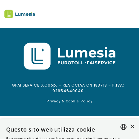
©FAI SERVICE S.Coop. – REA CCIAA CN 183718 – P.IVA:
02654640040
Privacy & Cookie Policy
×
Questo sito web utilizza cookie
Il presente sito utilizza cookie e tecnologie simili per gestire e