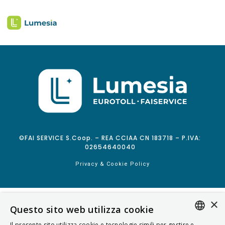
©FAI SERVICE S.Coop. – REA CCIAA CN 183718 – P.IVA:
02654640040
Privacy & Cookie Policy
×
Questo sito web utilizza cookie
Il presente sito utilizza cookie e tecnologie simili per gestire e