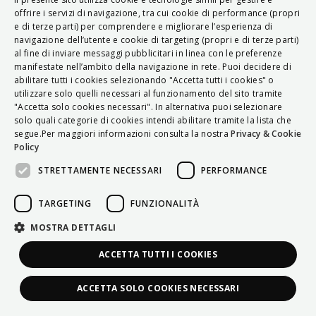
ITALIAN
offrire i servizi di navigazione, tra cui cookie di performance (propri
e di terze parti) per comprendere e migliorare l’esperienza di
ENGLISH
navigazione dell’utente e cookie di targeting (propri e di terze parti)
al fine di inviare messaggi pubblicitari in linea con le preferenze
FRENCH
manifestate nell’ambito della navigazione in rete. Puoi decidere di
abilitare tutti i cookies selezionando "Accetta tutti i cookies" o
HUNGARIAN
utilizzare solo quelli necessari al funzionamento del sito tramite
DEUTSCH
"Accetta solo cookies necessari". In alternativa puoi selezionare
solo quali categorie di cookies intendi abilitare tramite la lista che
POLSKI
segue.Per maggiori informazioni consulta la nostra
Privacy & Cookie
Policy
УКРАЇНСЬКА
STRETTAMENTE NECESSARI
PERFORMANCE
PORTUGUÊS
ESPAÑOL
TARGETING
FUNZIONALITÀ
HRVATSKI
MOSTRA DETTAGLI
ACCETTA TUTTI I COOKIES
ACCETTA SOLO COOKIES NECESSARI